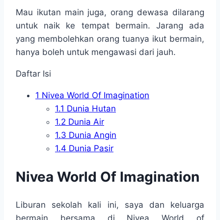
Mau ikutan main juga, orang dewasa dilarang
untuk naik ke tempat bermain. Jarang ada
yang membolehkan orang tuanya ikut bermain,
hanya boleh untuk mengawasi dari jauh.
Daftar Isi
1
Nivea World Of Imagination
1.1
Dunia Hutan
1.2
Dunia Air
1.3
Dunia Angin
1.4
Dunia Pasir
Nivea World Of Imagination
Liburan sekolah kali ini, saya dan keluarga
bermain bersama di Nivea World of