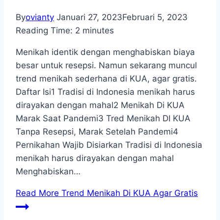
By
ovianty
Januari 27, 2023
Februari 5, 2023
Reading Time:
2
minutes
Menikah identik dengan menghabiskan biaya
besar untuk resepsi. Namun sekarang muncul
trend menikah sederhana di KUA, agar gratis.
Daftar Isi1 Tradisi di Indonesia menikah harus
dirayakan dengan mahal2 Menikah Di KUA
Marak Saat Pandemi3 Tred Menikah DI KUA
Tanpa Resepsi, Marak Setelah Pandemi4
Pernikahan Wajib Disiarkan Tradisi di Indonesia
menikah harus dirayakan dengan mahal
Menghabiskan…
Read More
Trend Menikah Di KUA Agar Gratis