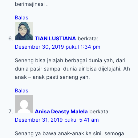
berimajinasi .
Balas
TIAN LUSTIANA
berkata:
Desember 30, 2019 pukul 1:34 pm
Seneng bisa jelajah berbagai dunia yah, dari
dunia pasir sampai dunia air bisa dijelajahi. Ah
anak – anak pasti seneng yah.
Balas
Anisa Deasty Malela
berkata:
Desember 31, 2019 pukul 5:41 am
Senang ya bawa anak-anak ke sini, semoga