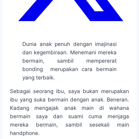
Dunia anak penuh dengan imajinasi
dan kegembiraan. Menemani mereka
bermain, sambil mempererat
bonding merupakan cara bermain
yang terbaik.
Sebagai seorang ibu, saya bukan merupakan
ibu yang suka bermain dengan anak. Beneran.
Kadang mengajak anak main di wahana
bermain saya dan suami cuma menjaga
mereka bermain, sambil sesekali main
handphone.