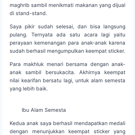
maghrib sambil menikmati makanan yang dijual
di stand-stand.
Saya pikir sudah selesai, dan bisa langsung
pulang. Ternyata ada satu acara lagi yaitu
perayaan kemenangan para anak-anak karena
sudah berhasil mengumpulkan keempat sticker.
Para makhluk menari bersama dengan anak-
anak sambil bersukacita. Akhirnya keempat
nilai kearifan bersatu lagi, untuk alam semesta
yang lebih baik.
Ibu Alam Semesta
Kedua anak saya berhasil mendapatkan medali
dengan menunjukkan keempat sticker yang