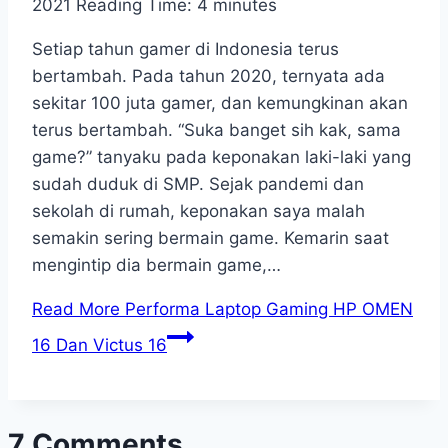
2021
Reading Time:
4
minutes
Setiap tahun gamer di Indonesia terus
bertambah. Pada tahun 2020, ternyata ada
sekitar 100 juta gamer, dan kemungkinan akan
terus bertambah. “Suka banget sih kak, sama
game?” tanyaku pada keponakan laki-laki yang
sudah duduk di SMP. Sejak pandemi dan
sekolah di rumah, keponakan saya malah
semakin sering bermain game. Kemarin saat
mengintip dia bermain game,…
Read More
Performa Laptop Gaming HP OMEN
16 Dan Victus 16
7 Comments