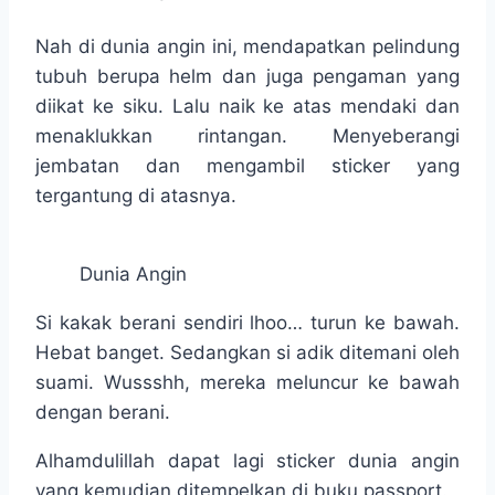
Nah di dunia angin ini, mendapatkan pelindung
tubuh berupa helm dan juga pengaman yang
diikat ke siku. Lalu naik ke atas mendaki dan
menaklukkan rintangan. Menyeberangi
jembatan dan mengambil sticker yang
tergantung di atasnya.
Dunia Angin
Si kakak berani sendiri lhoo… turun ke bawah.
Hebat banget. Sedangkan si adik ditemani oleh
suami. Wussshh, mereka meluncur ke bawah
dengan berani.
Alhamdulillah dapat lagi sticker dunia angin
yang kemudian ditempelkan di buku passport.