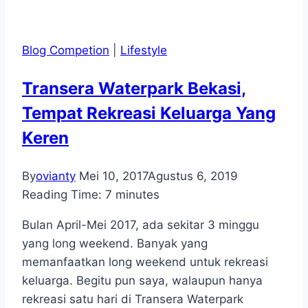
Blog Competion
|
Lifestyle
Transera Waterpark Bekasi,
Tempat Rekreasi Keluarga Yang
Keren
By
ovianty
Mei 10, 2017
Agustus 6, 2019
Reading Time:
7
minutes
Bulan April-Mei 2017, ada sekitar 3 minggu
yang long weekend. Banyak yang
memanfaatkan long weekend untuk rekreasi
keluarga. Begitu pun saya, walaupun hanya
rekreasi satu hari di Transera Waterpark