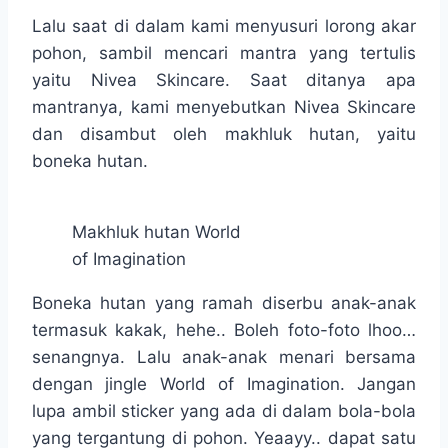
Lalu saat di dalam kami menyusuri lorong akar
pohon, sambil mencari mantra yang tertulis
yaitu Nivea Skincare. Saat ditanya apa
mantranya, kami menyebutkan Nivea Skincare
dan disambut oleh makhluk hutan, yaitu
boneka hutan.
Makhluk hutan World
of Imagination
Boneka hutan yang ramah diserbu anak-anak
termasuk kakak, hehe.. Boleh foto-foto lhoo…
senangnya. Lalu anak-anak menari bersama
dengan jingle World of Imagination. Jangan
lupa ambil sticker yang ada di dalam bola-bola
yang tergantung di pohon. Yeaayy.. dapat satu