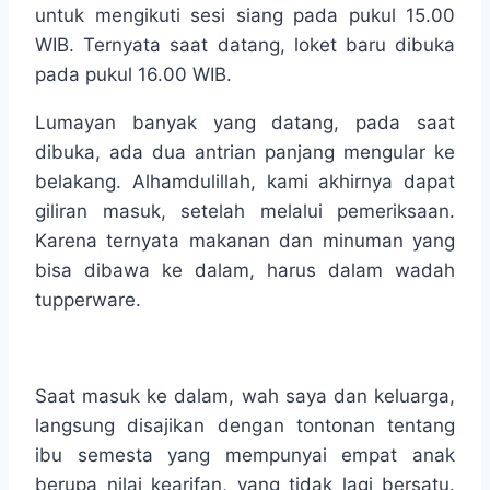
untuk mengikuti sesi siang pada pukul 15.00
WIB. Ternyata saat datang, loket baru dibuka
pada pukul 16.00 WIB.
Lumayan banyak yang datang, pada saat
dibuka, ada dua antrian panjang mengular ke
belakang. Alhamdulillah, kami akhirnya dapat
giliran masuk, setelah melalui pemeriksaan.
Karena ternyata makanan dan minuman yang
bisa dibawa ke dalam, harus dalam wadah
tupperware.
Saat masuk ke dalam, wah saya dan keluarga,
langsung disajikan dengan tontonan tentang
ibu semesta yang mempunyai empat anak
berupa nilai kearifan, yang tidak lagi bersatu.