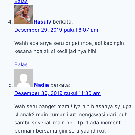
Balas
Rasuly
berkata:
Desember 29, 2019 pukul 8:07 am
Wahh acaranya seru bnget mba,jadi kepingin
kesana ngajak si kecil jadinya hihi
Balas
Nadia
berkata:
Desember 30, 2019 pukul 11:30 am
Wah seru banget mam ! Iya nih biasanya sy juga
kl anak2 main cuman ikut mengawasi dari jauh
sambil sesekali main hp . Tp kl ada moment
bermain bersama gini seru yaa jd ikut