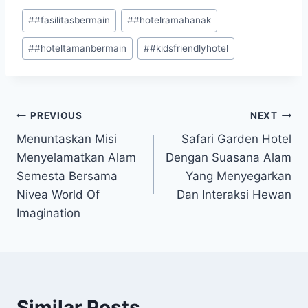
Post
#
#fasilitasbermain
#
#hotelramahanak
Tags:
#
#hoteltamanbermain
#
#kidsfriendlyhotel
Navigasi
PREVIOUS
NEXT
Menuntaskan Misi
Safari Garden Hotel
pos
Menyelamatkan Alam
Dengan Suasana Alam
Semesta Bersama
Yang Menyegarkan
Nivea World Of
Dan Interaksi Hewan
Imagination
Similar Posts