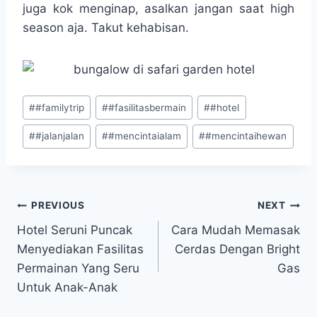
juga kok menginap, asalkan jangan saat high
season aja. Takut kehabisan.
Post
#
#familytrip
#
#fasilitasbermain
#
#hotel
Tags:
#
#jalanjalan
#
#mencintaialam
#
#mencintaihewan
Navigasi
PREVIOUS
NEXT
Hotel Seruni Puncak
Cara Mudah Memasak
pos
Menyediakan Fasilitas
Cerdas Dengan Bright
Permainan Yang Seru
Gas
Untuk Anak-Anak