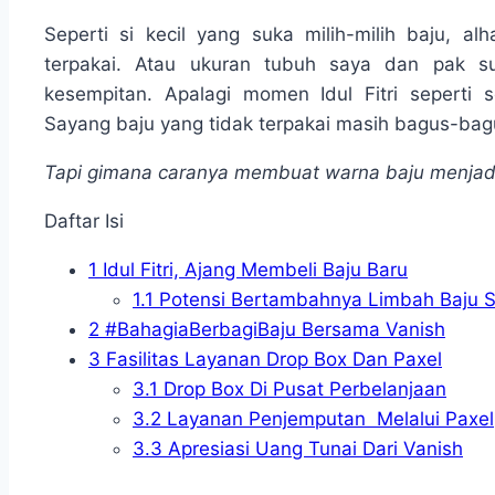
Seperti si kecil yang suka milih-milih baju, al
terpakai. Atau ukuran tubuh saya dan pak s
kesempitan. Apalagi momen Idul Fitri seperti 
Sayang baju yang tidak terpakai masih bagus-bagu
Tapi gimana caranya membuat warna baju menjadi
Daftar Isi
1
Idul Fitri, Ajang Membeli Baju Baru
1.1
Potensi Bertambahnya Limbah Baju Set
2
#BahagiaBerbagiBaju Bersama Vanish
3
Fasilitas Layanan Drop Box Dan Paxel
3.1
Drop Box Di Pusat Perbelanjaan
3.2
Layanan Penjemputan Melalui Paxel
3.3
Apresiasi Uang Tunai Dari Vanish