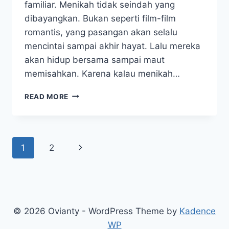
familiar. Menikah tidak seindah yang
dibayangkan. Bukan seperti film-film
romantis, yang pasangan akan selalu
mencintai sampai akhir hayat. Lalu mereka
akan hidup bersama sampai maut
memisahkan. Karena kalau menikah…
SINOPSIS
READ MORE
DRAMA
KOREA
CONFESSION
OF
Page
Next
1
2
COUPLE
navigation
Page
© 2026 Ovianty - WordPress Theme by
Kadence
WP