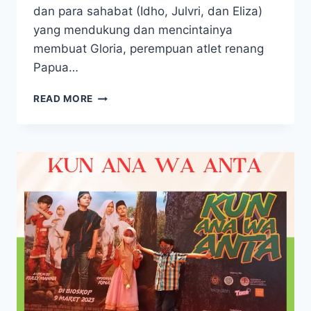
dan para sahabat (Idho, Julvri, dan Eliza)
yang mendukung dan mencintainya
membuat Gloria, perempuan atlet renang
Papua…
FILM
READ MORE
GLO
KAU
CAHAYA,
KISAH
NYATA
ATLET
RENANG
DISABILITAS
PAPUA