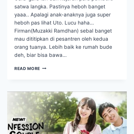
satwa langka. Pastinya heboh banget
yaaa.. Apalagi anak-anaknya juga super
heboh pas lihat Uto. Lucu haha…
Firman(Muzakki Ramdhan) sebal banget
mau dititipkan di pesantren oleh kedua
orang tuanya. Lebih baik ke rumah bude
deh, biar bisa bawa…
FILM
READ MORE
PETUALANGAN
ANAK-
ANAK
KUN
ANA
WA
ANTA,
MELAWAN
SINDIKAT
PERDAGANGAN