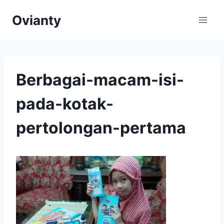
Skip
Ovianty
to
content
Berbagai-macam-isi-
pada-kotak-
pertolongan-pertama