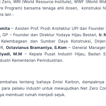
Zero, WRI (World Resource Institute), WWF (World W
re Program) bersama tenaga ahli dosen, konstruksi hi
a lain :
amita
– Asisten Prof. Prodi Arsitektur UPI dan Founder
, GP – Founder dan Direktur Yodaya Hijau Bestari,
Ir.
 Kelembagaan dan Sumber Daya Konstruksi, Dirjen 
PR,
Octavianus Bramantya, S.Kom
– General Manager 
iyadi, M.M
– Kepala Pusat Industri Hijau, Badan S
dustri Kementerian Perindustrian.
embahas tentang bahaya Emisi Karbon, dampaknya
si para pelaku industri untuk mewujudkan Net Zero C
ya membuat rumah menjadi sejuk.