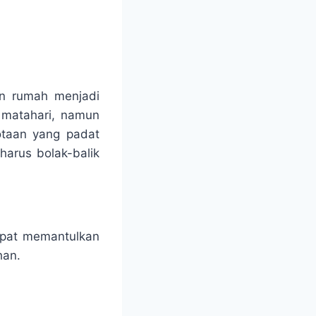
in rumah menjadi
r matahari, namun
otaan yang padat
harus bolak-balik
apat memantulkan
han.