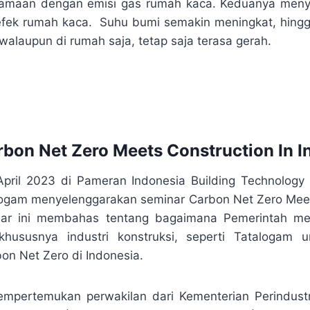
amaan dengan emisi gas rumah kaca. Keduanya meny
efek rumah kaca. Suhu bumi semakin meningkat, hingg
walaupun di rumah saja, tetap saja terasa gerah.
rbon
Net Zero
Meets
Construction
In
I
pril 2023 di Pameran Indonesia Building Technology 
logam menyelenggarakan seminar
Carbon
Net Zero
Mee
nar ini membahas tentang bagaimana Pemerintah m
 khususnya industri konstruksi, seperti Tatalogam
u
on Net Zero di Indonesia.
mpertemukan perwakilan dari Kementerian Perindustr