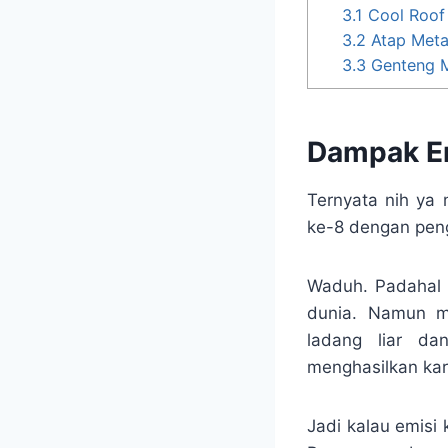
3.1
Cool Roof
3.2
Atap Meta
3.3
Genteng M
Dampak Em
Ternyata nih ya 
ke-8 dengan peng
Waduh. Padahal I
dunia. Namun m
ladang liar da
menghasilkan kar
Jadi kalau emisi