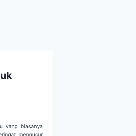
juk
u yang biasanya
eringat mengucur