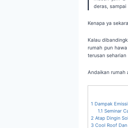
deras, sampai 
Kenapa ya sekara
Kalau dibandingk
rumah pun hawa t
terusan seharian 
Andaikan rumah a
1
Dampak Emissio
1.1
Seminar Ca
2
Atap Dingin So
3
Cool Roof Dan 