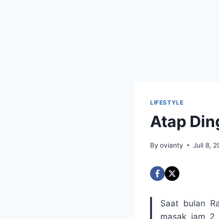
LIFESTYLE
Atap Din
By
ovianty
Juli 8, 
Saat bulan R
masak jam 2 