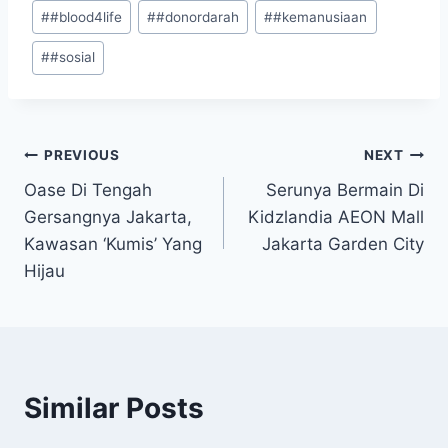
#
#blood4life
#
#donordarah
#
#kemanusiaan
#
#sosial
Navigasi
PREVIOUS
NEXT
Oase Di Tengah
Serunya Bermain Di
pos
Gersangnya Jakarta,
Kidzlandia AEON Mall
Kawasan ‘Kumis’ Yang
Jakarta Garden City
Hijau
Similar Posts