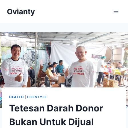
Skip
Ovianty
to
content
HEALTH
|
LIFESTYLE
Tetesan Darah Donor
Bukan Untuk Dijual