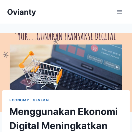
Skip
Ovianty
to
content
ECONOMY
|
GENERAL
Menggunakan Ekonomi
Digital Meningkatkan