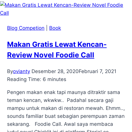
Blog Competion
|
Book
Makan Gratis Lewat Kencan-
Review Novel Foodie Call
By
ovianty
Desember 28, 2020
Februari 7, 2021
Reading Time:
6
minutes
Pengen makan enak tapi maunya ditraktir sama
teman kencan, wkwkw.. Padahal secara gaji
mampu untuk makan di restoran mewah. Ehmm..,
sounds familiar buat sebagian perempuan zaman
sekarang. Foodie Call. Awal saya membaca
judul novel Chicklit ini di platform Storial.co,