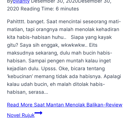
By
ovianty
Desember 30, 2020
Desember 30,
2020
Reading Time:
6
minutes
Pahitttt. banget. Saat mencintai seseorang mati-
matian, tapi orangnya malah menolak kehadiran
kita habis-habisan huhu.. Siapa yang kayak
gitu? Saya sih enggak, wkwkwkw.. Eits
maksudnya sekarang, dulu mah bucin habis-
habisan. Sampai pengen muntah kalau inget
kejadian dulu. Upsss. Oke, bicara tentang
‘kebucinan’ memang tidak ada habisnya. Apalagi
kalau udah bucin, eh malah ditolak habis-
habisan, serasa…
Read More
Saat Mantan Menolak Balikan-Review
Novel Rujuk